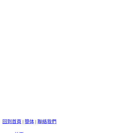
回到首頁
|
簡体
|
聯絡我們