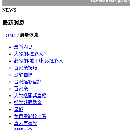
NEWS
最新消息
HOME
/
最新消息
最新消息
大發網-運彩入口
必發網-地下球版-運彩入口
百家樂技巧
沙龍國際
台灣運彩官網
百家樂
大樂透開獎直播
娛樂城體驗金
星城
免費電影線上看
真人百家樂