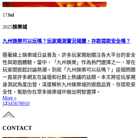
17
Jul
2025
娛樂城
九州娛樂可以玩嗎？玩家親測實況揭露，存款提款安全嗎？
隨著線上娛樂城日益普及，許多玩家開始關注各大平台的安全
性與遊戲體驗。當中，「九州娛樂」作為熱門選擇之一，常在
玩家間掀起討論熱潮。到底「九州娛樂可以玩嗎？」這個問題
一直是許多網友在論壇和社群上熱議的話題。本文將從玩家親
身測試角度出發，深度解析九州娛樂城的遊戲品質、存提款安
全性，幫助你在眾多娛樂城中做出明智選擇。
More »
1
2
3
4
5
6
7
8
9
10
CONTACT