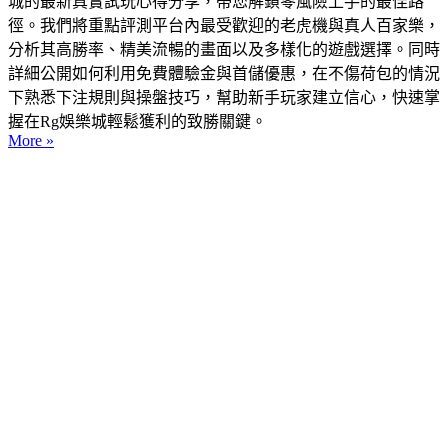
城的最新真實試玩心得分享，帶您解鎖零風險上手的最佳路
徑。我們將重點評測平台內最受歡迎的老虎機與真人百家樂，
分析其高勝率、精美流暢的畫面以及多樣化的遊戲選擇。同時
詳細公開如何利用免費體驗金與首儲優惠，在不傷荷包的情況
下熟悉下注規則與操盤技巧，幫助新手玩家建立信心，快速掌
握在Rg娛樂城輕鬆獲利的致勝關鍵。
More »