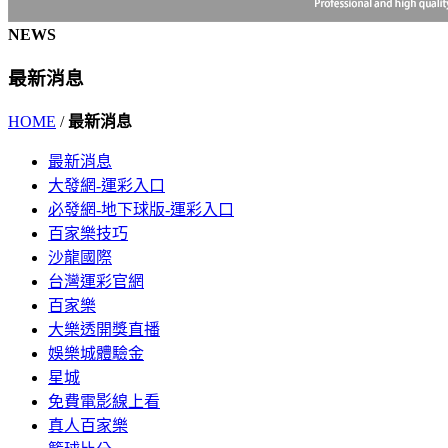
NEWS
最新消息
HOME
/
最新消息
最新消息
大發網-運彩入口
必發網-地下球版-運彩入口
百家樂技巧
沙龍國際
台灣運彩官網
百家樂
大樂透開獎直播
娛樂城體驗金
星城
免費電影線上看
真人百家樂