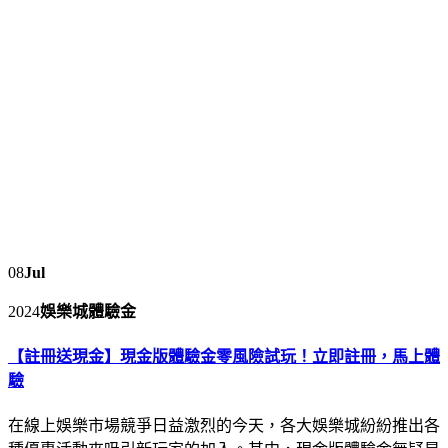
08
Jul
2024
娛樂城體驗金
【註冊送現金】現金版體驗金零風險試玩！立即註冊，馬上體
驗
在線上娛樂市場競爭日益激烈的今天，各大娛樂城紛紛推出各